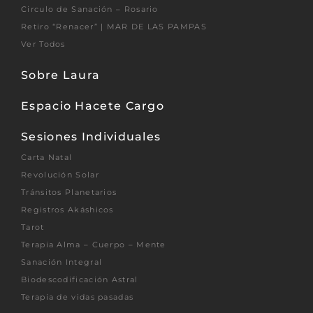
Circulo de Sanación – Rosario
Retiro “Renacer” | MAR DE LAS PAMPAS
Ver Todos
Sobre Laura
Espacio Hacete Cargo
Sesiones Individuales
Carta Natal
Revolución Solar
Tránsitos Planetarios
Registros Akáshicos
Tarot
Terapia Alma – Cuerpo – Mente
Sanación Integral
Biodescodificación Astral
Terapia de vidas pasadas