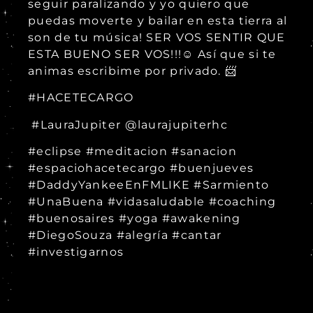
seguir paralizando y yo quiero que
puedas moverte y bailar en esta tierra al
son de tu música! SER VOS SENTIR QUE
ESTA BUENO SER VOS!!!☺️ Así que si te
animas escribime por privado. 📨
#HACETECARGO
#LauraJupiter @laurajupiterhc
#eclipse #meditacion #sanacion
#espaciohacetecargo #buenjueves
#DaddyYankeeEnFMLIKE #Sarmiento
#UnaBuena #vidasaludable #coaching
#buenosaires #yoga #awakening
#DiegoSouza #alegría #cantar
#investigarnos