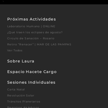
Próximas Actividades
Laboratorio Humano | ONLINE
¿Qué traen los eclipses de agosto?
Circulo de Sanación – Rosario
Retiro “Renacer” | MAR DE LAS PAMPAS
Ver Todos
Sobre Laura
Espacio Hacete Cargo
Sesiones Individuales
Carta Natal
Revolución Solar
Tránsitos Planetarios
Registros Akáshicos