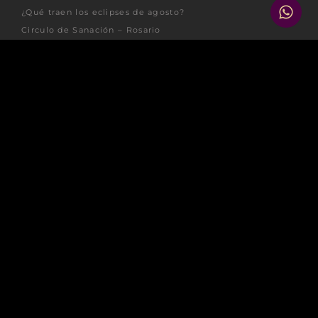
¿Qué traen los eclipses de agosto?
Circulo de Sanación – Rosario
Retiro “Renacer” | MAR DE LAS PAMPAS
Ver Todos
Sobre Laura
Espacio Hacete Cargo
Sesiones Individuales
Carta Natal
Revolución Solar
Tránsitos Planetarios
Registros Akáshicos
Tarot
Terapia Alma – Cuerpo – Mente
Sanación Integral
Biodescodificación Astral