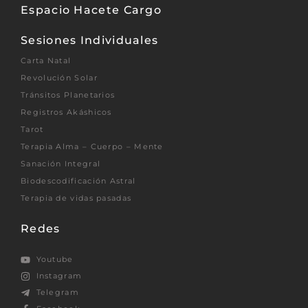
Espacio Hacete Cargo
Sesiones Individuales
Carta Natal
Revolución Solar
Tránsitos Planetarios
Registros Akáshicos
Tarot
Terapia Alma – Cuerpo – Mente
Sanación Integral
Biodescodificación Astral
Terapia de vidas pasadas
Redes
Youtube
Instagram
Telegram