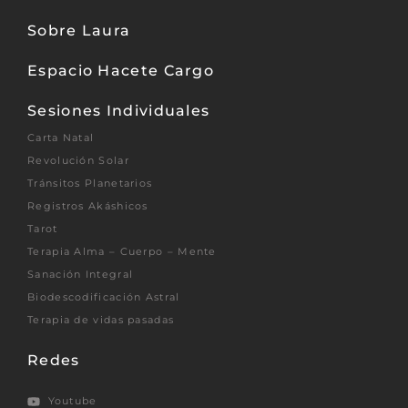
Sobre Laura
Espacio Hacete Cargo
Sesiones Individuales
Carta Natal
Revolución Solar
Tránsitos Planetarios
Registros Akáshicos
Tarot
Terapia Alma – Cuerpo – Mente
Sanación Integral
Biodescodificación Astral
Terapia de vidas pasadas
Redes
Youtube