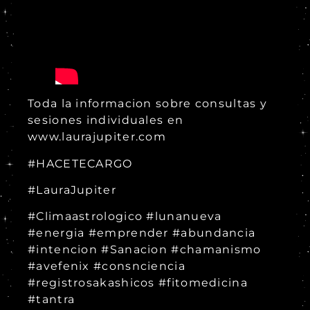
Toda la informacion sobre consultas y
sesiones individuales en
www.laurajupiter.com
#HACETECARGO
#LauraJupiter
#Climaastrologico #lunanueva
#energia #emprender #abundancia
#intencion #Sanacion #chamanismo
#avefenix #consnciencia
#registrosakashicos #fitomedicina
#tantra