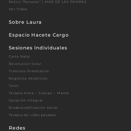
Retiro “Renacer” | MAR DE LAS PAMPAS
Ver Todos
Sobre Laura
Espacio Hacete Cargo
Sesiones Individuales
Carta Natal
Revolución Solar
Tránsitos Planetarios
Registros Akáshicos
Tarot
Terapia Alma – Cuerpo – Mente
Sanación Integral
Biodescodificación Astral
Terapia de vidas pasadas
Redes