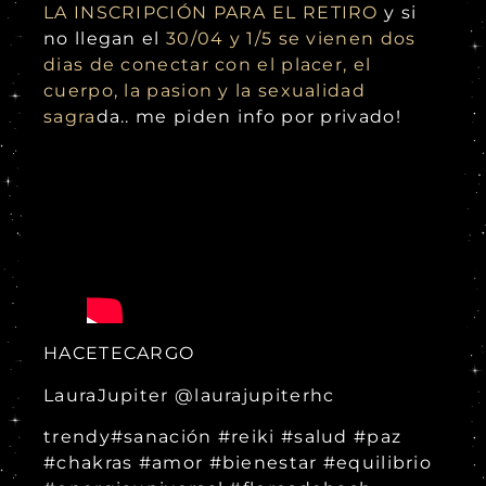
LA INSCRIPCIÓN PARA EL RETIRO
y si
no llegan el
30/04 y 1/5 se vienen dos
dias de conectar con el placer, el
cuerpo, la pasion y la sexualidad
sagra
da.. me piden info por privado!
HACETECARGO
LauraJupiter @laurajupiterhc
trendy#sanación #reiki #salud #paz
#chakras #amor #bienestar #equilibrio