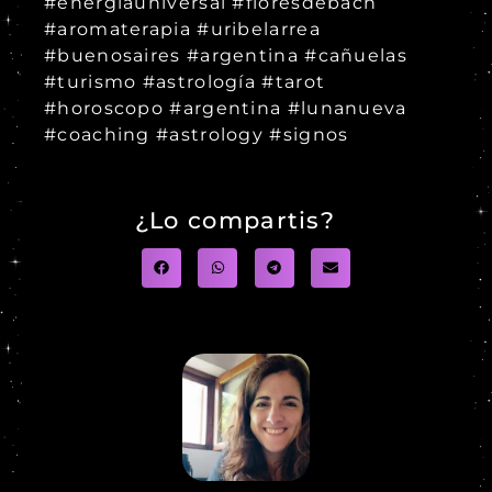
#energiauniversal #floresdebach
#aromaterapia #uribelarrea
#buenosaires #argentina #cañuelas
#turismo #astrología #tarot
#horoscopo #argentina #lunanueva
#coaching #astrology #signos
¿Lo compartis?