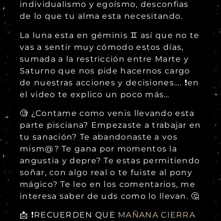
individualismo y egoísmo, desconfias
de lo que tu alma esta necesitando.
La luna esta en géminis ♊ así que no te
vas a sentir muy cómodo estos días,
sumada a la restricción entre Marte y
Saturno que nos pide hacernos cargo
de nuestras acciones y decisiones…. ❗en
el video te explico un poco más…
🧐 ¿Contame como venis llevando esta
parte pisciana? Empezaste a trabajar en
tu sanación? Te abandonaste a vos
mism@? Te gana por momentos la
angustia y depre? Te estas permitiendo
soñar, con algo real o te fuiste al pony
mágico? Te leo en los comentarios, me
interesa saber de uds como lo llevan. 🤔
📩 ❗RECUERDEN QUE
MAÑANA CIERRA