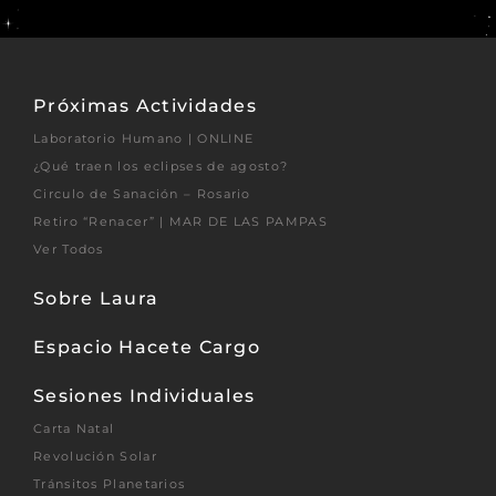
Próximas Actividades
Laboratorio Humano | ONLINE
¿Qué traen los eclipses de agosto?
Circulo de Sanación – Rosario
Retiro “Renacer” | MAR DE LAS PAMPAS
Ver Todos
Sobre Laura
Espacio Hacete Cargo
Sesiones Individuales
Carta Natal
Revolución Solar
Tránsitos Planetarios