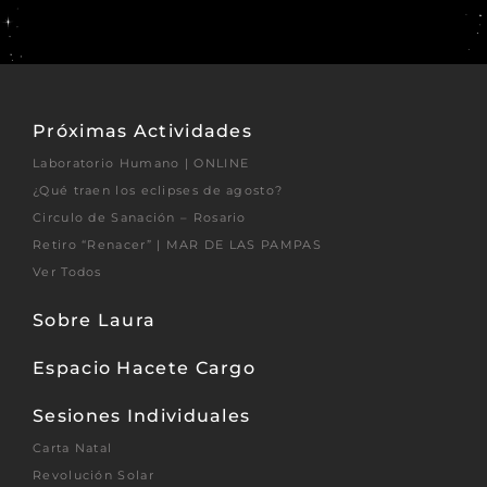
Próximas Actividades
Laboratorio Humano | ONLINE
¿Qué traen los eclipses de agosto?
Circulo de Sanación – Rosario
Retiro “Renacer” | MAR DE LAS PAMPAS
Ver Todos
Sobre Laura
Espacio Hacete Cargo
Sesiones Individuales
Carta Natal
Revolución Solar