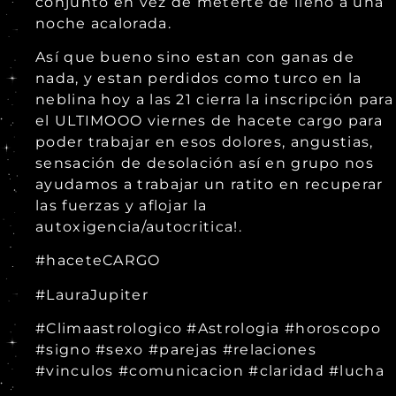
conjunto en vez de meterte de lleno a una
noche acalorada.
Así que bueno sino estan con ganas de
nada, y estan perdidos como turco en la
neblina hoy a las 21 cierra la inscripción para
el ULTIMOOO viernes de hacete cargo para
poder trabajar en esos dolores, angustias,
sensación de desolación así en grupo nos
ayudamos a trabajar un ratito en recuperar
las fuerzas y aflojar la
autoxigencia/autocritica!.
#haceteCARGO
#LauraJupiter
#Climaastrologico #Astrologia #horoscopo
#signo #sexo #parejas #relaciones
#vinculos #comunicacion #claridad #lucha