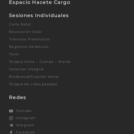
Espacio Hacete Cargo
Sesiones Individuales
Carta Natal
Revolución Solar
Tránsitos Planetarios
Registros Akáshicos
Tarot
Terapia Alma – Cuerpo – Mente
Sanación Integral
Biodescodificación Astral
Terapia de vidas pasadas
Redes
Youtube
Instagram
Telegram
Facebook