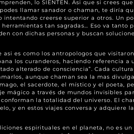
 comprenden, lo SIENTEN. Asi que si crees qu
podes llamar sanador o chaman, te diría que
intentando creerse superior a otros. Un p
por herramientas tan sagradas… Eso va tanto 
nden con dichas personas y buscan solucion
si es como los antropologos que visitaron 
ana los curanderos, haciendo referencia a
stado alterado de consciencia”. Cada cultura
amarlos, aunque chaman sea la mas divulgad
ago, el sacerdote, el místico y el poeta, p
je mágico a través de mundos invisibles pa
conforman la totalidad del universo. El cha
cielo, y en estos viajes conversa y adquiere l
iciones espirituales en el planeta, no es un