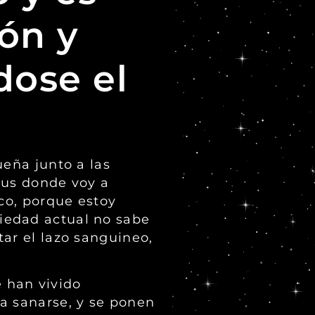
ón y
ose el
ueña junto a las
bus donde voy a
ico, porque estoy
iedad actual no sabe
ar el lazo sanguineo,
 han vivido
a sanarse, y se ponen