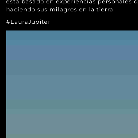
está basado en experiencias personales q
haciendo sus milagros en la tierra.
#LauraJupiter