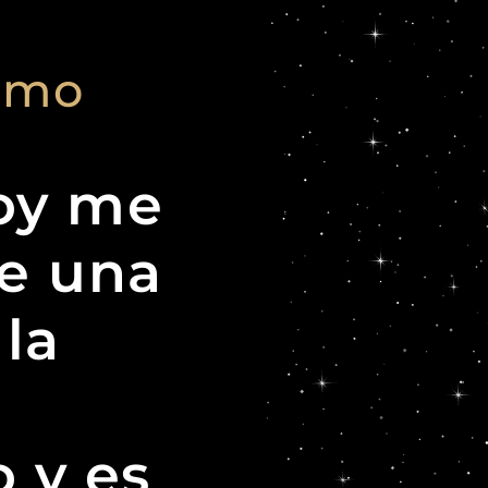
smo
oy me
de una
la
 y es