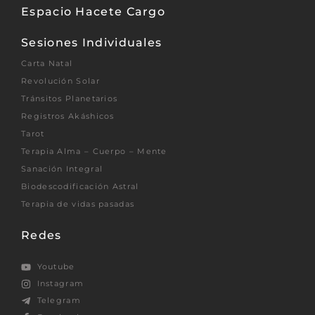
Espacio Hacete Cargo
Sesiones Individuales
Carta Natal
Revolución Solar
Tránsitos Planetarios
Registros Akáshicos
Tarot
Terapia Alma – Cuerpo – Mente
Sanación Integral
Biodescodificación Astral
Terapia de vidas pasadas
Redes
Youtube
Instagram
Telegram