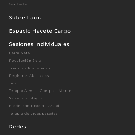
Ver Todos
Sobre Laura
Espacio Hacete Cargo
Sesiones Individuales
Carta Natal
Revolución Solar
Tránsitos Planetarios
Registros Akáshicos
Tarot
Terapia Alma – Cuerpo – Mente
Sanación Integral
Biodescodificación Astral
Terapia de vidas pasadas
Redes