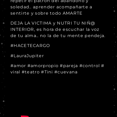
repetir el patron del abandono y
soledad.. aprender acompañarte a
sentirte y sobre todo AMARTE
DEJA LA VICTIMA y NUTRI TU NIÑ@
INTERIOR, es hora de escuchar la voz
de tu alma.. no la de tu mente pendeja.
#HACETECARGO
#LauraJupiter
#amor #amorpropio #pareja #control #
viral #teatro #Tini #cuevana