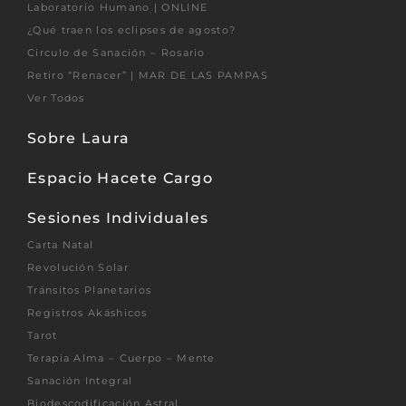
Laboratorio Humano | ONLINE
¿Qué traen los eclipses de agosto?
Circulo de Sanación – Rosario
Retiro “Renacer” | MAR DE LAS PAMPAS
Ver Todos
Sobre Laura
Espacio Hacete Cargo
Sesiones Individuales
Carta Natal
Revolución Solar
Tránsitos Planetarios
Registros Akáshicos
Tarot
Terapia Alma – Cuerpo – Mente
Sanación Integral
Biodescodificación Astral