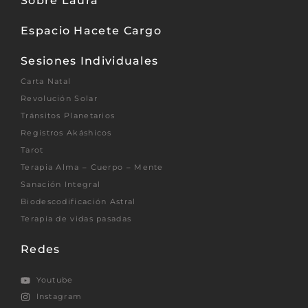
Sobre Laura
Espacio Hacete Cargo
Sesiones Individuales
Carta Natal
Revolución Solar
Tránsitos Planetarios
Registros Akáshicos
Tarot
Terapia Alma – Cuerpo – Mente
Sanación Integral
Biodescodificación Astral
Terapia de vidas pasadas
Redes
Youtube
Instagram