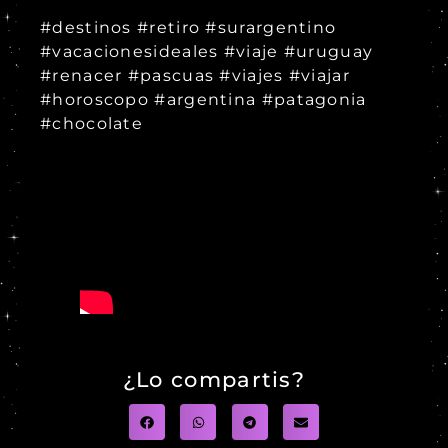
#destinos #retiro #surargentino
#vacacionesideales #viaje #uruguay
#renacer #pascuas #viajes #viajar
#horoscopo #argentina #patagonia
#chocolate
¿Lo compartis?