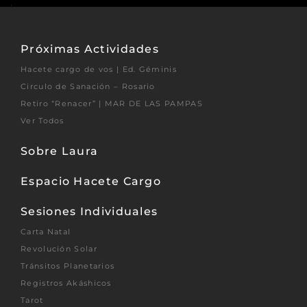
Próximas Actividades
Hacete cargo de vos | Ed. Géminis
Circulo de Sanación – Rosario
Retiro “Renacer” | MAR DE LAS PAMPAS
Ver Todos
Sobre Laura
Espacio Hacete Cargo
Sesiones Individuales
Carta Natal
Revolución Solar
Tránsitos Planetarios
Registros Akáshicos
Tarot