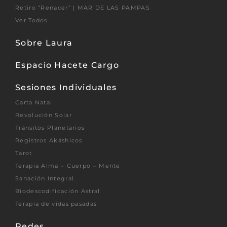
Retiro “Renacer” | MAR DE LAS PAMPAS
Ver Todos
Sobre Laura
Espacio Hacete Cargo
Sesiones Individuales
Carta Natal
Revolución Solar
Tránsitos Planetarios
Registros Akáshicos
Tarot
Terapia Alma – Cuerpo – Mente
Sanación Integral
Biodescodificación Astral
Terapia de vidas pasadas
Redes