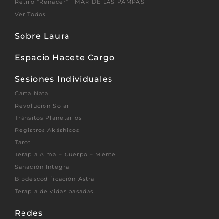
Retiro “Renacer” | MAR DE LAS PAMPAS
Ver Todos
Sobre Laura
Espacio Hacete Cargo
Sesiones Individuales
Carta Natal
Revolución Solar
Tránsitos Planetarios
Registros Akáshicos
Tarot
Terapia Alma – Cuerpo – Mente
Sanación Integral
Biodescodificación Astral
Terapia de vidas pasadas
Redes