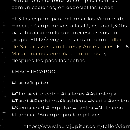
Mercurio retro todo se complica con las
comunicaciones, en especial las redes,
El 3 los espero para retomar los Viernes de
Hacerte Cargo de vos a las 19, es una 1,30hs
para trabajar en lo que necesitas vos en
grupo. Ell 12/7 voy a estar dando un T
aller
de Sanar lazos familiares y Ancestrales.
El 18
Macarena nos enseña a nutrirnos
.. y
después les paso las fechas.
#HACETECARGO
#LauraJupiter
#Climaastrologico #talleres #Astrologia
#Tarot #RegistrosAkashicos #Marte #accion
#Sexualidad #Impulso #Tantra #Nutricion
#Familia #Amorpropio #objetivos
https://www.laurajupiter.com/taller/vier