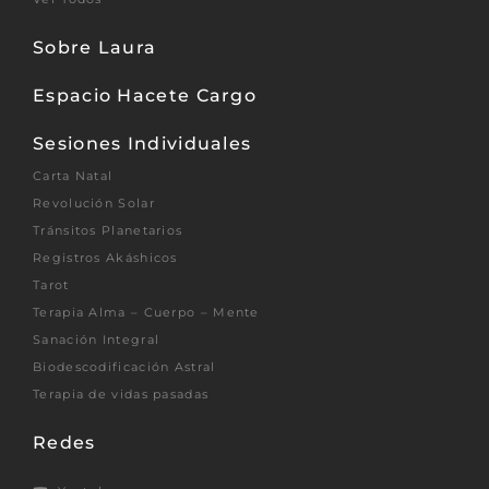
Sobre Laura
Espacio Hacete Cargo
Sesiones Individuales
Carta Natal
Revolución Solar
Tránsitos Planetarios
Registros Akáshicos
Tarot
Terapia Alma – Cuerpo – Mente
Sanación Integral
Biodescodificación Astral
Terapia de vidas pasadas
Redes