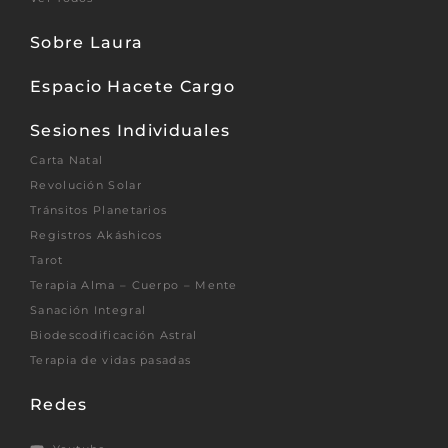
Sobre Laura
Espacio Hacete Cargo
Sesiones Individuales
Carta Natal
Revolución Solar
Tránsitos Planetarios
Registros Akáshicos
Tarot
Terapia Alma – Cuerpo – Mente
Sanación Integral
Biodescodificación Astral
Terapia de vidas pasadas
Redes