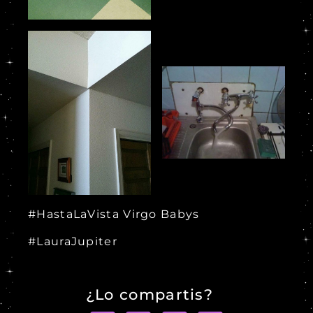
#HastaLaVista Virgo Babys
#LauraJupiter
¿Lo compartis?