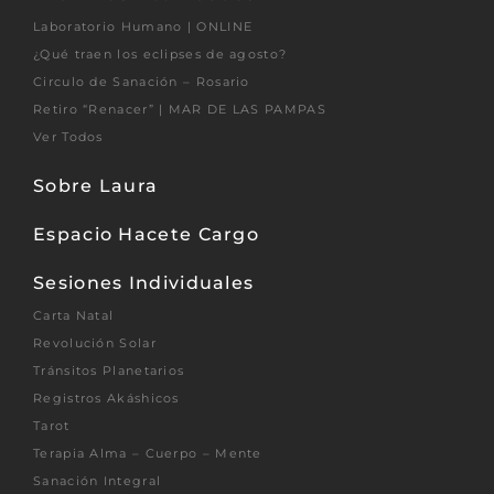
Laboratorio Humano | ONLINE
¿Qué traen los eclipses de agosto?
Circulo de Sanación – Rosario
Retiro “Renacer” | MAR DE LAS PAMPAS
Ver Todos
Sobre Laura
Espacio Hacete Cargo
Sesiones Individuales
Carta Natal
Revolución Solar
Tránsitos Planetarios
Registros Akáshicos
Tarot
Terapia Alma – Cuerpo – Mente
Sanación Integral