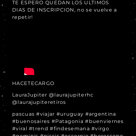
TE ESPERO QUEDAN LOS ULTIMOS
DIAS DE INSCRIPCION, no se vuelve a
repetir!
HACETECARGO
LauraJupiter @laurajupiterhc
@laurajupiteretiros
pascuas #viajar #uruguay #argentina
#buenosaires #Patagonia #buenviernes
#viral #trend #findesemana #virgo
#geminis #piscis #escorpio #horoscopo