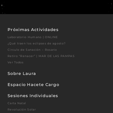
Próximas Actividades
Laboratorio Humano | ONLINE
¿Qué traen los eclipses de agosto?
Circulo de Sanación – Rosario
Retiro “Renacer” | MAR DE LAS PAMPAS
Ver Todos
Sobre Laura
Espacio Hacete Cargo
Sesiones Individuales
Carta Natal
Revolución Solar