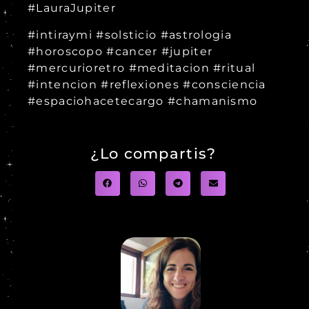
#LauraJupiter
#intiraymi #solsticio #astrologia
#horoscopo #cancer #jupiter
#mercurioretro #meditacion #ritual
#intencion #reflexiones #consciencia
#espaciohacetecargo #chamanismo
¿Lo compartis?