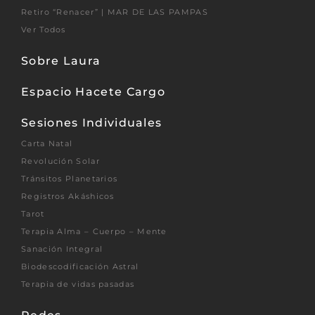
Retiro “Renacer” | MAR DE LAS PAMPAS
Ver Todos
Sobre Laura
Espacio Hacete Cargo
Sesiones Individuales
Carta Natal
Revolución Solar
Tránsitos Planetarios
Registros Akáshicos
Tarot
Terapia Alma – Cuerpo – Mente
Sanación Integral
Biodescodificación Astral
Terapia de vidas pasadas