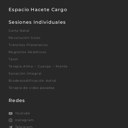
Espacio Hacete Cargo
Sesiones Individuales
Carta Natal
Revolución Solar
Tránsitos Planetarios
Registros Akáshicos
Tarot
Terapia Alma – Cuerpo – Mente
Sanación Integral
Biodescodificación Astral
Terapia de vidas pasadas
Redes
Youtube
Instagram
Telegram