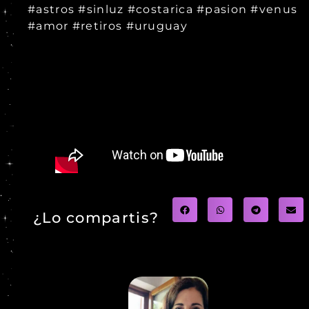
#astros #sinluz #costarica #pasion #venus
#amor #retiros #uruguay
¿Lo compartis?