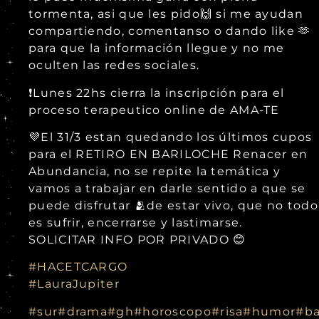
tormenta, asi que les pido🙌 si me ayudan
compartiendo, comentanso o dando like 🫶
para que la información llegue y no me
oculten las redes sociales.
❗Lunes 22hs cierra la inscripción para el
proceso terapeutico online de AMA-TE
💜El 31/3 estan quedando los últimos cupos
para el RETIRO EN BARILOCHE Renacer en
Abundancia, no se repite la temática y
vamos a trabajar en darle sentido a que se
puede disfrutar 🫂de estar vivo, que no todo
es sufrir, encerrarse y lastimarse.
SOLICITAR INFO POR PRIVADO 😊
#HACETCARGO
#LauraJupiter
#sur
#drama
#gh
#horoscopo
#risa
#humor
#ba