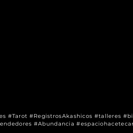
s #Tarot #RegistrosAkashicos #talleres #b
endedores #Abundancia #espaciohaceteca