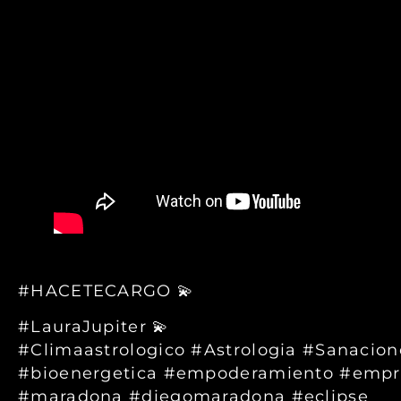
#HACETECARGO 💫
#LauraJupiter 💫
#Climaastrologico #Astrologia #Sanacione
#bioenergetica #empoderamiento #empr
#maradona #diegomaradona #eclipse