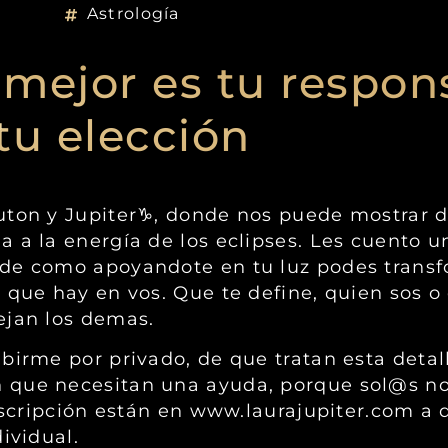
Astrología
r mejor es tu respon
tu elección
luton y Jupiter♑️, donde nos puede mostrar
 a la energía de los eclipses. Les cuento u
 de como apoyandote en tu luz podes transf
 que hay en vos. Que te define, quien sos o
ejan los demas.
birme por privado, de que tratan esta deta
 que necesitan una ayuda, porque sol@s no
inscripción están en www.laurajupiter.com a 
ividual.