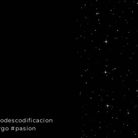
iodescodificacion
rgo #pasion