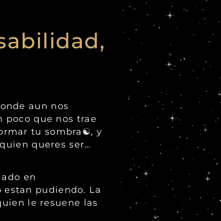
sabilidad,
 donde aun nos
n poco que nos trae
ormar tu sombra☯️, y
 quien queres ser…
llado en
 estan pudiendo. La
quien le resuene las