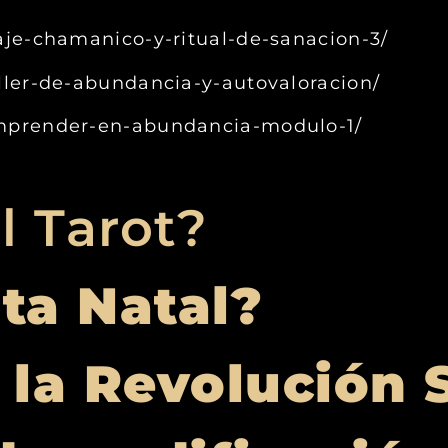
iaje-chamanico-y-ritual-de-sanacion-3/
aller-de-abundancia-y-autovaloracion/
/emprender-en-abundancia-modulo-1/
l Tarot?
rta Natal?
 la Revolución 