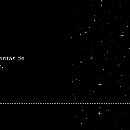
ientas de
n.