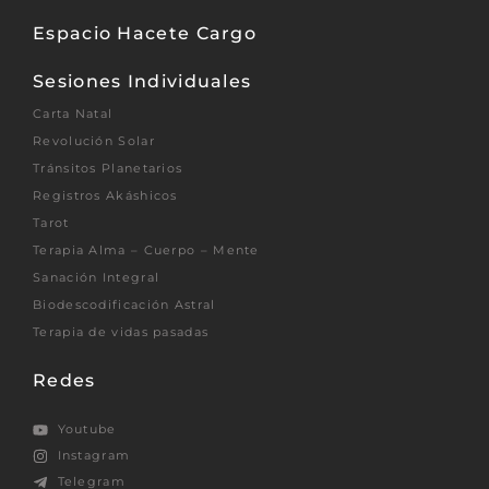
Espacio Hacete Cargo
Sesiones Individuales
Carta Natal
Revolución Solar
Tránsitos Planetarios
Registros Akáshicos
Tarot
Terapia Alma – Cuerpo – Mente
Sanación Integral
Biodescodificación Astral
Terapia de vidas pasadas
Redes
Youtube
Instagram
Telegram