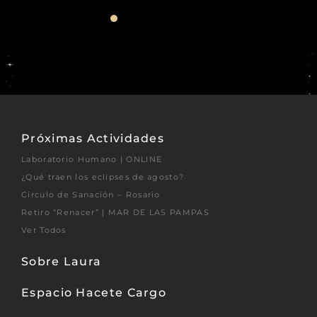
Próximas Actividades
Laboratorio Humano | ONLINE
¿Qué traen los eclipses de agosto?
Circulo de Sanación – Rosario
Retiro “Renacer” | MAR DE LAS PAMPAS
Ver Todos
Sobre Laura
Espacio Hacete Cargo