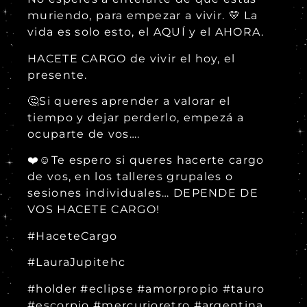
muriendo, para empezar a vivir. 💛 La
vida es solo esto, el AQUÍ y el AHORA.
HACETE CARGO de vivir el hoy, el
presente.
🤔Si queres aprender a valorar el
tiempo y dejar perderlo, empezá a
ocuparte de vos….
❤️☺️Te espero si queres hacerte cargo
de vos, en los talleres grupales o
sesiones individuales… DEPENDE DE
VOS HACETE CARGO!
#HaceteCargo
#LauraJupitehc
#holder #eclipse #amorpropio #tauro
#escorpio #mercurioretro #argentina