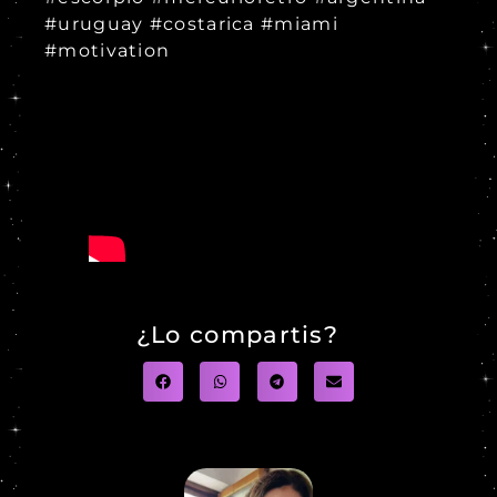
#uruguay #costarica #miami
#motivation
¿Lo compartis?