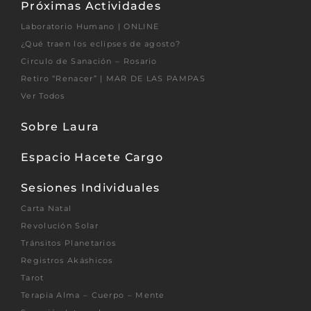
Próximas Actividades
Laboratorio Humano | ONLINE
¿Qué traen los eclipses de agosto?
Circulo de Sanación – Rosario
Retiro “Renacer” | MAR DE LAS PAMPAS
Ver Todos
Sobre Laura
Espacio Hacete Cargo
Sesiones Individuales
Carta Natal
Revolución Solar
Tránsitos Planetarios
Registros Akáshicos
Tarot
Terapia Alma – Cuerpo – Mente