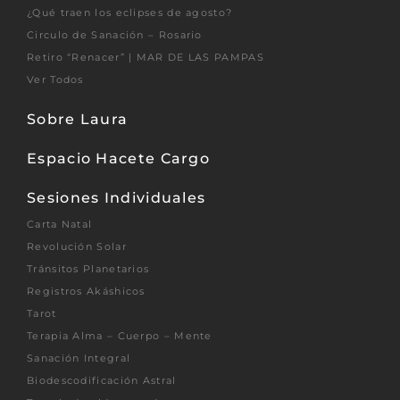
¿Qué traen los eclipses de agosto?
Circulo de Sanación – Rosario
Retiro “Renacer” | MAR DE LAS PAMPAS
Ver Todos
Sobre Laura
Espacio Hacete Cargo
Sesiones Individuales
Carta Natal
Revolución Solar
Tránsitos Planetarios
Registros Akáshicos
Tarot
Terapia Alma – Cuerpo – Mente
Sanación Integral
Biodescodificación Astral