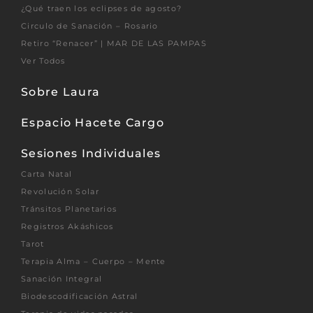
¿Qué traen los eclipses de agosto?
Circulo de Sanación – Rosario
Retiro “Renacer” | MAR DE LAS PAMPAS
Ver Todos
Sobre Laura
Espacio Hacete Cargo
Sesiones Individuales
Carta Natal
Revolución Solar
Tránsitos Planetarios
Registros Akáshicos
Tarot
Terapia Alma – Cuerpo – Mente
Sanación Integral
Biodescodificación Astral