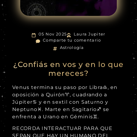
05 Nov 2025
Laura Jupiter
Comparte tu comentario
Astrología
¿Confiás en vos y en lo que
mereces?
Venus termina su paso por Libra♎, en
oposición a Quirón♈, cuadrando a
Júpiter♋ y en sextil con Saturno y
Neptuno♓. Marte en Sagitario♐ se
enfrenta a Urano en Géminis♊.
RECORDA INTERACTUAR PARA QUE
SEPAN QUE HAY UN HUMANO DEL