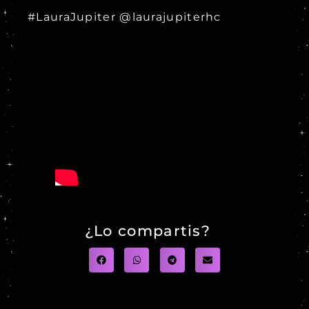
#LauraJupiter @laurajupiterhc
¿Lo compartis?