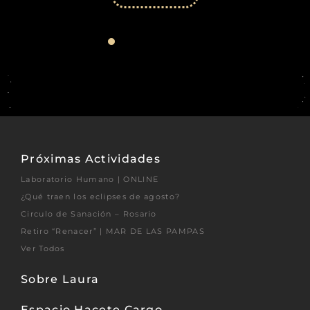
Próximas Actividades
Laboratorio Humano | ONLINE
¿Qué traen los eclipses de agosto?
Circulo de Sanación – Rosario
Retiro “Renacer” | MAR DE LAS PAMPAS
Ver Todos
Sobre Laura
Espacio Hacete Cargo