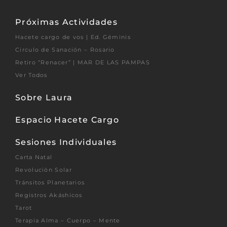
Próximas Actividades
Hacete cargo de vos | Ed. Géminis
Circulo de Sanación – Rosario
Retiro “Renacer” | MAR DE LAS PAMPAS
Ver Todos
Sobre Laura
Espacio Hacete Cargo
Sesiones Individuales
Carta Natal
Revolución Solar
Tránsitos Planetarios
Registros Akáshicos
Tarot
Terapia Alma – Cuerpo – Mente