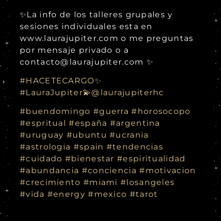
✨La info de los talleres grupales y
sesiones individuales esta en
www.laurajupiter.com o me preguntas
por mensaje privado o a
contacto@laurajupiter.com ✨
#HACETECARGO✨
#LauraJupiter💫
@laurajupiterhc
#buendomingo
#guerra
#horosocopo
#espritual
#españa
#argentina
#uruguay
#ubuntu
#ucrania
#astrologia
#spain
#tendencias
#cuidado
#bienestar
#espiritualidad
#abundancia
#conciencia
#motivacion
#crecimiento
#miami
#losangeles
#vida
#energy
#mexico
#tarot