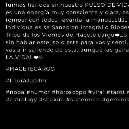
fuimos heridos en nuestro PULSO DE VIDA
es una energía muy consciente y clara, as
romper con todo… levanta la mano🙋🏻‍♀️🙋🏻‍
individuales se Sanacion integral o Biode
Tribu de los Viernes de Hacete cargo❤️…o
sin hablar este, solo este para vos y sen
vas a ir saliendo de esta, aunque las 
LA VIDA! ❤️✨
#HACETECARGO
#LauraJupiter
#noba #humor #horoscopo #viral #tarot #
#astrology #shakira #superman #geminis