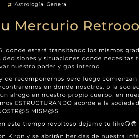
Astrología
,
General
u Mercurio Retrooo
6, donde estará transitando los mismos grad
has decisiones y situaciones donde necesita
ar nuestro poder y gps interno.
e y de recomponernos pero luego comienzan
contraremos en donde nosotros, o la socied
un ahogo en nuestro propio cuerpo, en nues
enimos ESTRUCTURANDO acorde a la sociedad 
R NOSTR@S MISM@S
 en este tiempo revoltoso dejame tu like😏😎
n Kiron y se abrirán heridas de nuestra inf