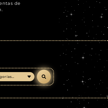
ientas de
n.
gorías…