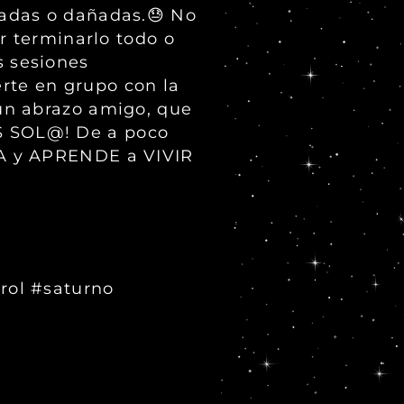
tadas o dañadas.😓 No
r terminarlo todo o
as sesiones
erte en grupo con la
un abrazo amigo, que
TAS SOL@! De a poco
DA y APRENDE a VIVIR
rol #saturno