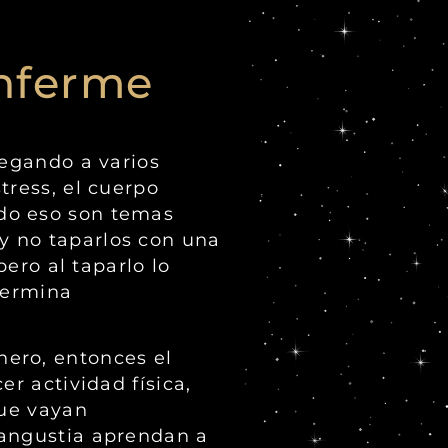
enferme
pegando a varios
tress, el cuerpo
odo eso son temas
y no taparlos con una
pero al taparlo lo
termina
nero, entonces el
r actividad física,
que vayan
 angustia aprendan a