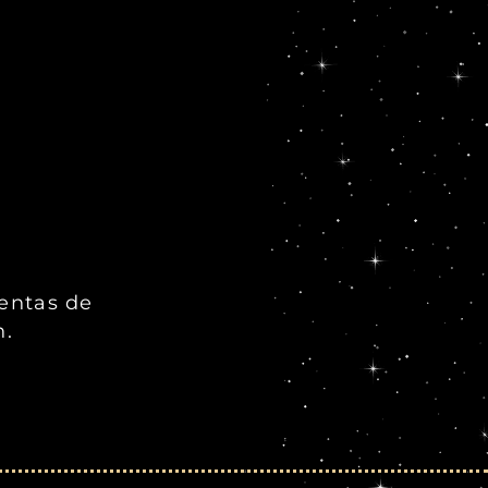
ientas de
n.