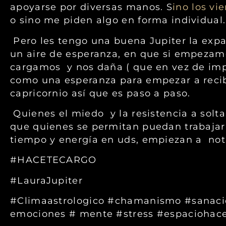
apoyarse por diversas manos. S
ino los vi
o sino me piden algo en forma individual.
Pero les tengo una buena Jupiter la expan
un aire de esperanza, en que si empezam
cargamos y nos daña ( que en vez de impl
como una esperanza para empezar a recibi
capricornio así que es paso a paso.
Quienes el miedo y la resistencia a solta
que quienes se permitan puedan trabajar
tiempo y energía en uds, empiezan a nota
#HACETECARGO
#LauraJupiter
#Climaastrologico #chamanismo #sanaci
emociones # mente #stress #espaciohac