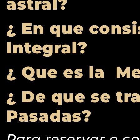
astral?
¿ En que consi
Integral?
¿ Que es la M
¿ De que se tra
Pasadas?
Para reservar o co