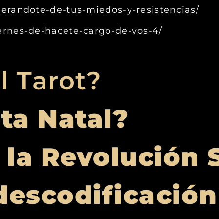
iberandote-de-tus-miedos-y-resistencias/
iernes-de-hacete-cargo-de-vos-4/
l Tarot?
rta Natal?
 la Revolución 
descodificación