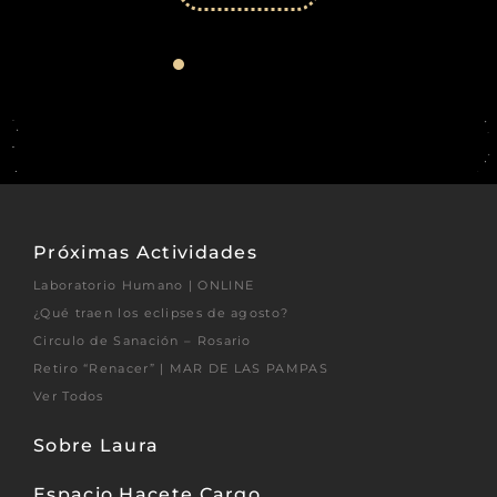
Próximas Actividades
Laboratorio Humano | ONLINE
¿Qué traen los eclipses de agosto?
Circulo de Sanación – Rosario
Retiro “Renacer” | MAR DE LAS PAMPAS
Ver Todos
Sobre Laura
Espacio Hacete Cargo