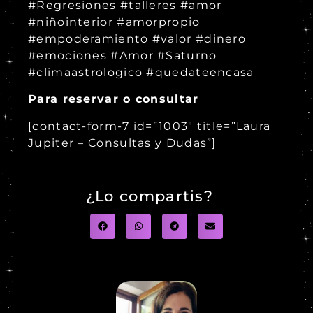
#Regresiones #talleres #amor
#niñointerior #amorpropio
#empoderamiento #valor #dinero
#emociones #Amor #Saturno
#climaastrologico #quedateencasa
Para reservar o consultar
[contact-form-7 id=”1003″ title=”Laura
Jupiter – Consultas y Dudas”]
¿Lo compartis?