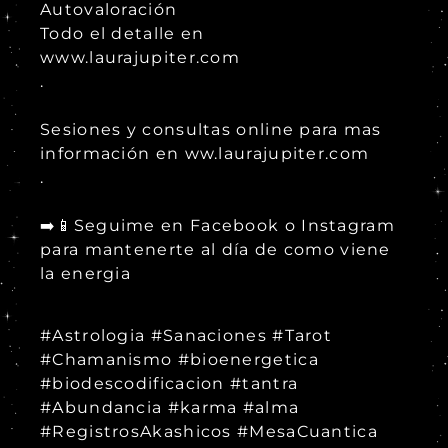
Autovaloración
Todo el detalle en
www.laurajupiter.com
.
Sesiones y consultas online para mas
información en ww.laurajupiter.com
.
➡️📱Seguime en Facebook o Instagram
para mantenerte al día de como viene
la energia
#Astrologia #Sanaciones #Tarot
#Chamanismo #bioenergetica
#biodescodificacion #tantra
#Abundancia #karma #alma
#RegistrosAkashicos #MesaCuantica