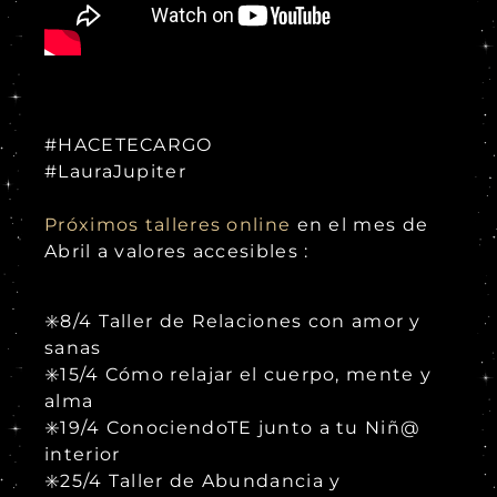
#HACETECARGO
#LauraJupiter
Próximos talleres online
en el mes de
Abril a valores accesibles :
✳️8/4 Taller de Relaciones con amor y
sanas
✳️15/4 Cómo relajar el cuerpo, mente y
alma
✳️19/4 ConociendoTE junto a tu Niñ@
interior
✳️25/4 Taller de Abundancia y