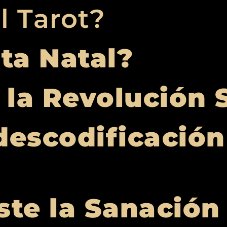
l Tarot?
rta Natal?
 la Revolución 
descodificación
ste la Sanación