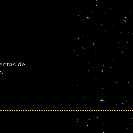
ientas de
n.