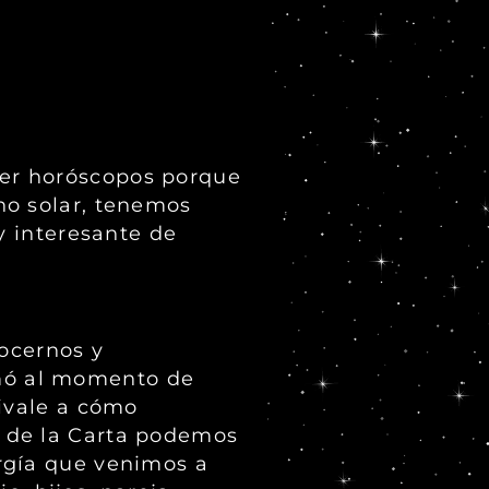
cer horóscopos porque
no solar, tenemos
y interesante de
nocernos y
mó al momento de
uivale a cómo
o de la Carta podemos
rgía que venimos a