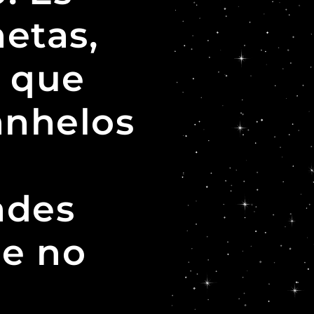
etas,
a que
anhelos
ades
ue no