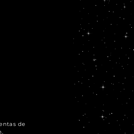
ientas de
n.