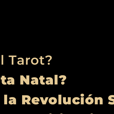
l Tarot?
rta Natal?
 la Revolución 