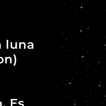
a luna
on)
. Es