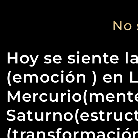
No 
Hoy se siente l
(emoción ) en L
Mercurio(mente
Saturno(estruc
(transformación