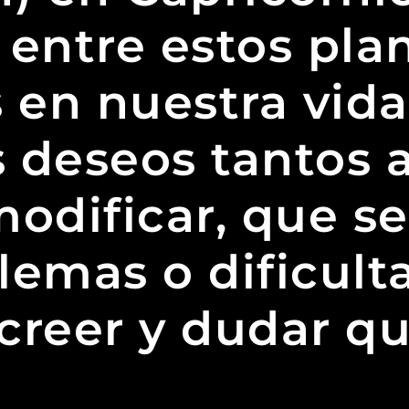
entre estos plan
 en nuestra vid
 deseos tantos 
odificar, que se
lemas o dificult
creer y dudar q