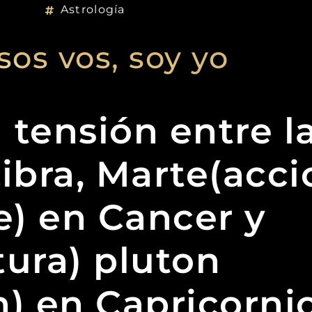
Astrología
sos vos, soy yo
a tensión entre l
ibra, Marte(acci
) en Cancer y
tura) pluton
) en Capricornio