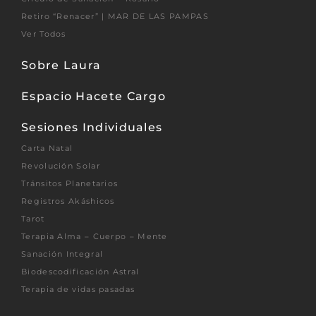
Retiro “Renacer” | MAR DE LAS PAMPAS
Ver Todos
Sobre Laura
Espacio Hacete Cargo
Sesiones Individuales
Carta Natal
Revolución Solar
Tránsitos Planetarios
Registros Akáshicos
Tarot
Terapia Alma – Cuerpo – Mente
Sanación Integral
Biodescodificación Astral
Terapia de vidas pasadas