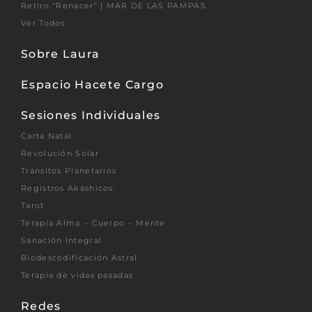
Retiro “Renacer” | MAR DE LAS PAMPAS
Ver Todos
Sobre Laura
Espacio Hacete Cargo
Sesiones Individuales
Carta Natal
Revolución Solar
Tránsitos Planetarios
Registros Akáshicos
Tarot
Terapia Alma – Cuerpo – Mente
Sanación Integral
Biodescodificación Astral
Terapia de vidas pasadas
Redes