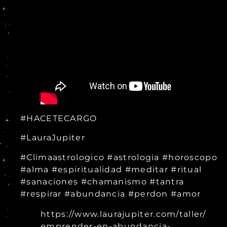
#HACETECARGO
#LauraJupiter
#Climaastrologico #astrologia #horoscopo
#alma #espiritualidad #meditar #ritual
#sanaciones #chamanismo #tantra
#respirar #abundancia #perdon #amor
https://www.laurajupiter.com/taller/
emprender-en-abundancia-