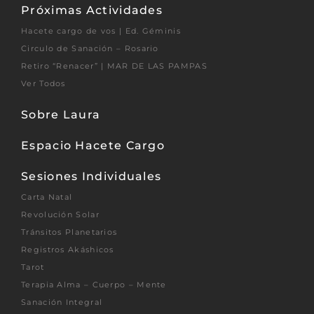
Próximas Actividades
Hacete cargo de vos | Ed. Géminis
Circulo de Sanación – Rosario
Retiro “Renacer” | MAR DE LAS PAMPAS
Ver Todos
Sobre Laura
Espacio Hacete Cargo
Sesiones Individuales
Carta Natal
Revolución Solar
Tránsitos Planetarios
Registros Akáshicos
Tarot
Terapia Alma – Cuerpo – Mente
Sanación Integral