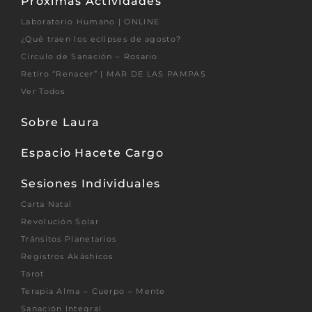
Próximas Actividades
Laboratorio Humano | ONLINE
¿Qué traen los eclipses de agosto?
Circulo de Sanación – Rosario
Retiro “Renacer” | MAR DE LAS PAMPAS
Ver Todos
Sobre Laura
Espacio Hacete Cargo
Sesiones Individuales
Carta Natal
Revolución Solar
Tránsitos Planetarios
Registros Akáshicos
Tarot
Terapia Alma – Cuerpo – Mente
Sanación Integral