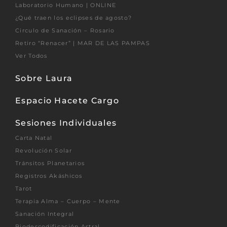
Laboratorio Humano | ONLINE
¿Qué traen los eclipses de agosto?
Circulo de Sanación – Rosario
Retiro “Renacer” | MAR DE LAS PAMPAS
Ver Todos
Sobre Laura
Espacio Hacete Cargo
Sesiones Individuales
Carta Natal
Revolución Solar
Tránsitos Planetarios
Registros Akáshicos
Tarot
Terapia Alma – Cuerpo – Mente
Sanación Integral
Biodescodificación Astral