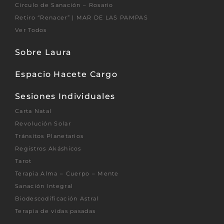
Circulo de Sanación – Rosario
Retiro “Renacer” | MAR DE LAS PAMPAS
Ver Todos
Sobre Laura
Espacio Hacete Cargo
Sesiones Individuales
Carta Natal
Revolución Solar
Tránsitos Planetarios
Registros Akáshicos
Tarot
Terapia Alma – Cuerpo – Mente
Sanación Integral
Biodescodificación Astral
Terapia de vidas pasadas