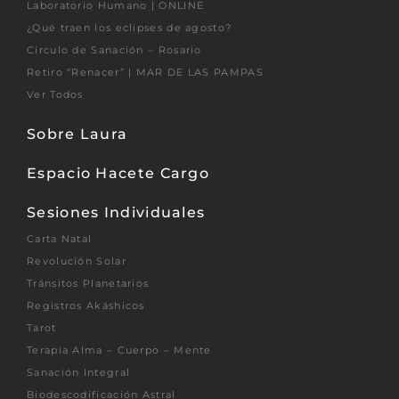
Laboratorio Humano | ONLINE
¿Qué traen los eclipses de agosto?
Circulo de Sanación – Rosario
Retiro “Renacer” | MAR DE LAS PAMPAS
Ver Todos
Sobre Laura
Espacio Hacete Cargo
Sesiones Individuales
Carta Natal
Revolución Solar
Tránsitos Planetarios
Registros Akáshicos
Tarot
Terapia Alma – Cuerpo – Mente
Sanación Integral
Biodescodificación Astral