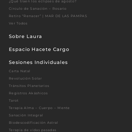
¿Qué traen los eclipses de agosto?
Circulo de Sanación – Rosario
Retiro “Renacer” | MAR DE LAS PAMPAS
Ver Todos
Sobre Laura
Espacio Hacete Cargo
Sesiones Individuales
Carta Natal
Revolución Solar
Tránsitos Planetarios
Registros Akáshicos
Tarot
Terapia Alma – Cuerpo – Mente
Sanación Integral
Biodescodificación Astral
Terapia de vidas pasadas