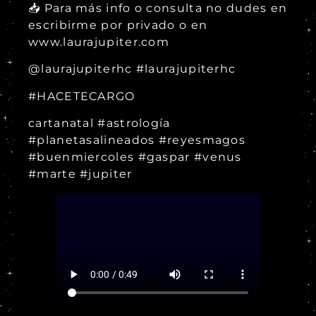
📥 Para más info o consulta no dudes en
escribirme por privado o en
www.laurajupiter.com
@laurajupiterhc #laurajupiterhc
#HACETECARGO
cartanatal #astrología
#planetasalineados #reyesmagos
#buenmiercoles #gaspar #venus
#marte #jupiter