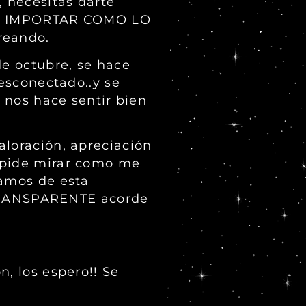
, necesitas darte
 SIN IMPORTAR COMO LO
reando.
de octubre, se hace
desconectado..y se
a nos hace sentir bien
aloración, apreciación
s pide mirar como me
gamos de esta
TRANSPARENTE acorde
n, los espero!! Se