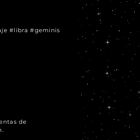
je #libra #geminis
ientas de
n.