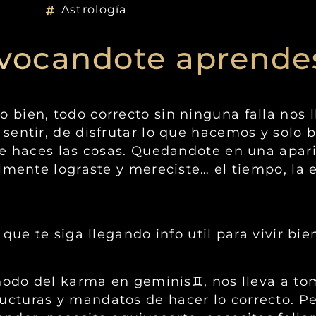
Astrología
ivocandote aprende
bien, todo correcto sin ninguna falla nos 
sentir, de disfrutar lo que hacemos y solo 
ue haces las cosas. Quedandote en una apari
lmente lograste y mereciste… el tiempo, la
 que te siga llegando info util para vivir bi
 nodo del karma en geminis♊️, nos lleva a t
turas y mandatos de hacer lo correcto. Pero