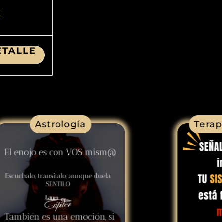
E
ETALLE
Astrología
Terap