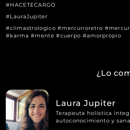
#HACETECARGO
#LauraJupiter
#climastrologico #mercurioretro #mercur
#karma #mente #cuerpo #amorpropio
¿Lo com
Laura Jupiter
Terapeuta holística inte
autoconocimiento y sana