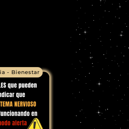
ia - Bienestar
Terapia - Bie