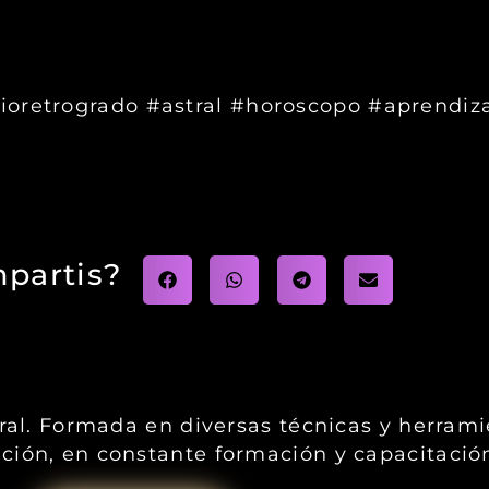
ioretrogrado #astral #horoscopo #aprendiza
partis?
gral. Formada en diversas técnicas y herram
ción, en constante formación y capacitació