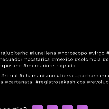
ajupiterhc #lunallena #horoscopo #virgo #
 #ecuador #costarica #mexico #colombia #
erposano #mercurioretrogrado
n #ritual #chamanismo #tierra #pachamama
a #cartanatal #registrosakashicos #revoluc