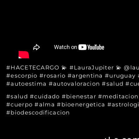
#HACETECARGO 💫 #LauraJupiter 💫 @laur
#escorpio #rosario #argentina #uruguay
#autoestima #autovaloracion #salud #cu
#salud #cuidado #bienestar #meditacio
#cuerpo #alma #bioenergetica #astrologi
#biodescodificacion