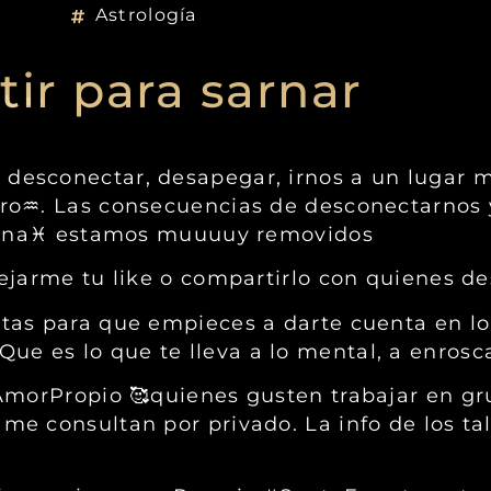
Astrología
tir para sarnar
e desconectar, desapegar, irnos a un lugar 
etro♒️. Las consecuencias de desconectarnos
 llena♓️ estamos muuuuy removidos
 dejarme tu like o compartirlo con quienes d
untas para que empieces a darte cuenta en lo
e es lo que te lleva a lo mental, a enrosca
#AmorPropio 🥰quienes gusten trabajar en gru
me consultan por privado. La info de los tal