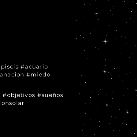
piscis #acuario
sanacion #miedo
 #objetivos #sueños
ionsolar