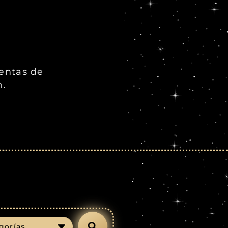
ientas de
n.
gorías…