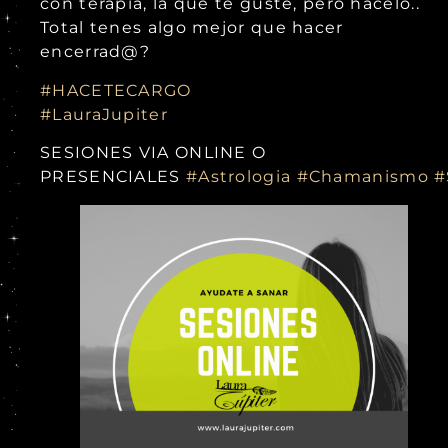
con terapia, la que te guste, pero hacelo..
Total tenes algo mejor que hacer
encerrad@?
#HACETECARGO
#LauraJupiter
SESIONES VIA ONLINE O
PRESENCIALES
#Astrologia
#Chamanismo
#