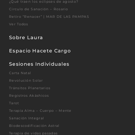
¿Qué traen los eclipses de agosto?
Circulo de Sanación – Rosario
Retiro “Renacer” | MAR DE LAS PAMPAS
Ver Todos
Sobre Laura
Espacio Hacete Cargo
Sesiones Individuales
Carta Natal
Revolución Solar
Tránsitos Planetarios
Registros Akáshicos
Tarot
Terapia Alma – Cuerpo – Mente
Sanación Integral
Biodescodificación Astral
Terapia de vidas pasadas